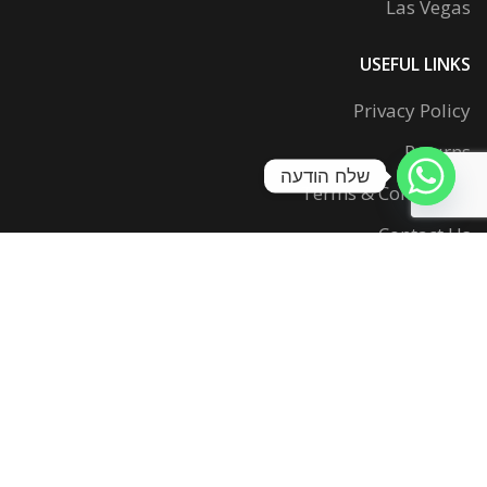
Las Vegas
USEFUL LINKS
Privacy Policy
Returns
שלח הודעה
Terms & Conditions
Contact Us
Latest News
Our Sitemap
FOOTER MENU
Instagram profile
New Collection